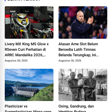
Livery MX King MS Glow x
Alasan Arne Slot Belum
RSeven Curi Perhatian di
Bersedia Latih Timnas
ARRC Mandalika 2026,
Belanda Terungkap, Ini
Wawan Wello Siap Bertarung
Pertimbangannya
Augustus 06, 2026
Augustus 06, 2026
Plasticizer vs
Osing, Gandrung, dan
Superplasticizer, Mana yang
Identitas Budaya