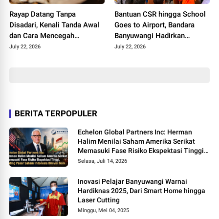
Rayap Datang Tanpa
Bantuan CSR hingga School
Disadari, Kenali Tanda Awal
Goes to Airport, Bandara
dan Cara Mencegah
Banyuwangi Hadirkan
Kerusakan Sebelum
Keceriaan Hari Anak
July 22, 2026
July 22, 2026
Terlambat
Nasional 2026
BERITA TERPOPULER
Echelon Global Partners Inc: Herman
Halim Menilai Saham Amerika Serikat
Memasuki Fase Risiko Ekspektasi Tinggi,
Rating Pasar Saham Indonesia Direvisi
Selasa, Juli 14, 2026
Naik
Inovasi Pelajar Banyuwangi Warnai
Hardiknas 2025, Dari Smart Home hingga
Laser Cutting
Minggu, Mei 04, 2025