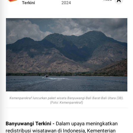
A
Terkini
2024
Kemenparekraf luncurkan
paket wisata Banyuwangi-Bali Barat-Bali Utara (3B).
(Foto:
Kemenparekraf)
Banyuwangi Terkini -
Dalam upaya meningkatkan
redistribusi wisatawan di Indonesia, Kementerian