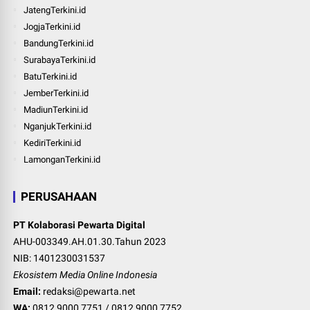
JatengTerkini.id
JogjaTerkini.id
BandungTerkini.id
SurabayaTerkini.id
BatuTerkini.id
JemberTerkini.id
MadiunTerkini.id
NganjukTerkini.id
KediriTerkini.id
LamonganTerkini.id
PERUSAHAAN
PT Kolaborasi Pewarta Digital
AHU-003349.AH.01.30.Tahun 2023
NIB: 1401230031537
Ekosistem Media Online Indonesia
Email:
redaksi@pewarta.net
WA:
0812 9000 7751
/
0812 9000 7752