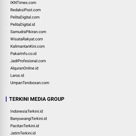
IKNTimes.com
RedaksiPost.com
PelitaDigital.com
PelitaDigital.id
SamudraPikiran.com
WisataRakyat.com
KalimantanKini.com
PakarInfo.co.id
JadiProfesional.com
AlquranOnline.id
Laros.id
UmpanTerobosan.com
TERKINI MEDIA GROUP
IndonesiaTerkini.id
BanyuwangiTerkini.id
PacitanTerkini.id
JatimTerkini.id