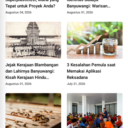
Tepat untuk Proyek Anda?
Banyuwangi: Warisan
Blambangan yang Tetap
Augustus 04, 2026
Augustus 01, 2026
Hidup
Jejak Kerajaan Blambangan
3 Kesalahan Pemula saat
dan Lahirnya Banyuwangi:
Memakai Aplikasi
Kisah Kerajaan Hindu
Reksadana
Terakhir di Tanah Jawa
Augustus 01, 2026
July 31, 2026