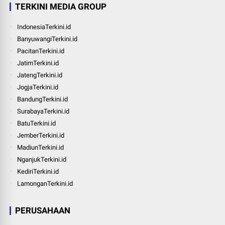
TERKINI MEDIA GROUP
IndonesiaTerkini.id
BanyuwangiTerkini.id
PacitanTerkini.id
JatimTerkini.id
JatengTerkini.id
JogjaTerkini.id
BandungTerkini.id
SurabayaTerkini.id
BatuTerkini.id
JemberTerkini.id
MadiunTerkini.id
NganjukTerkini.id
KediriTerkini.id
LamonganTerkini.id
PERUSAHAAN