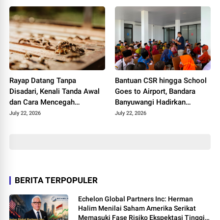
Rayap Datang Tanpa
Bantuan CSR hingga School
Disadari, Kenali Tanda Awal
Goes to Airport, Bandara
dan Cara Mencegah
Banyuwangi Hadirkan
Kerusakan Sebelum
Keceriaan Hari Anak
July 22, 2026
July 22, 2026
Terlambat
Nasional 2026
BERITA TERPOPULER
Echelon Global Partners Inc: Herman
Halim Menilai Saham Amerika Serikat
Memasuki Fase Risiko Ekspektasi Tinggi,