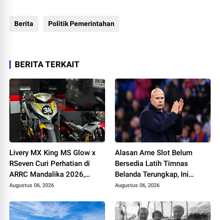
Berita
Politik Pemerintahan
BERITA TERKAIT
Livery MX King MS Glow x
Alasan Arne Slot Belum
RSeven Curi Perhatian di
Bersedia Latih Timnas
ARRC Mandalika 2026,
Belanda Terungkap, Ini
Wawan Wello Siap Bertarung
Pertimbangannya
Augustus 06, 2026
Augustus 06, 2026