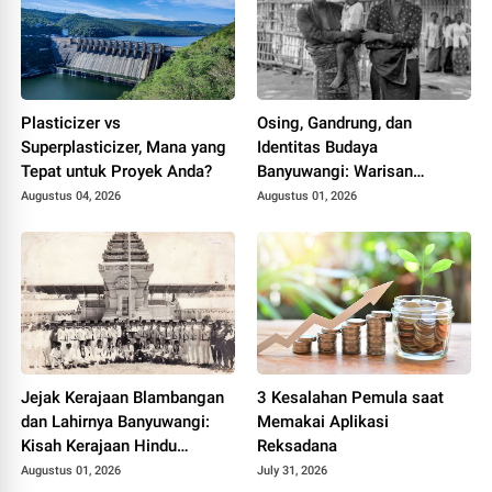
Plasticizer vs
Osing, Gandrung, dan
Superplasticizer, Mana yang
Identitas Budaya
Tepat untuk Proyek Anda?
Banyuwangi: Warisan
Blambangan yang Tetap
Augustus 04, 2026
Augustus 01, 2026
Hidup
Jejak Kerajaan Blambangan
3 Kesalahan Pemula saat
dan Lahirnya Banyuwangi:
Memakai Aplikasi
Kisah Kerajaan Hindu
Reksadana
Terakhir di Tanah Jawa
Augustus 01, 2026
July 31, 2026