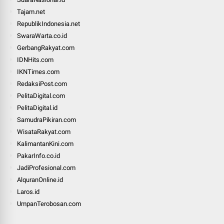
Tajam.net
RepublikIndonesia.net
SwaraWarta.co.id
GerbangRakyat.com
IDNHits.com
IKNTimes.com
RedaksiPost.com
PelitaDigital.com
PelitaDigital.id
SamudraPikiran.com
WisataRakyat.com
KalimantanKini.com
PakarInfo.co.id
JadiProfesional.com
AlquranOnline.id
Laros.id
UmpanTerobosan.com