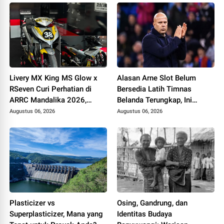
Livery MX King MS Glow x
Alasan Arne Slot Belum
RSeven Curi Perhatian di
Bersedia Latih Timnas
ARRC Mandalika 2026,
Belanda Terungkap, Ini
Wawan Wello Siap Bertarung
Pertimbangannya
Augustus 06, 2026
Augustus 06, 2026
Plasticizer vs
Osing, Gandrung, dan
Superplasticizer, Mana yang
Identitas Budaya