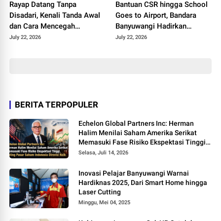
Rayap Datang Tanpa
Bantuan CSR hingga School
Disadari, Kenali Tanda Awal
Goes to Airport, Bandara
dan Cara Mencegah
Banyuwangi Hadirkan
Kerusakan Sebelum
Keceriaan Hari Anak
July 22, 2026
July 22, 2026
Terlambat
Nasional 2026
BERITA TERPOPULER
Echelon Global Partners Inc: Herman
Halim Menilai Saham Amerika Serikat
Memasuki Fase Risiko Ekspektasi Tinggi,
Rating Pasar Saham Indonesia Direvisi
Selasa, Juli 14, 2026
Naik
Inovasi Pelajar Banyuwangi Warnai
Hardiknas 2025, Dari Smart Home hingga
Laser Cutting
Minggu, Mei 04, 2025