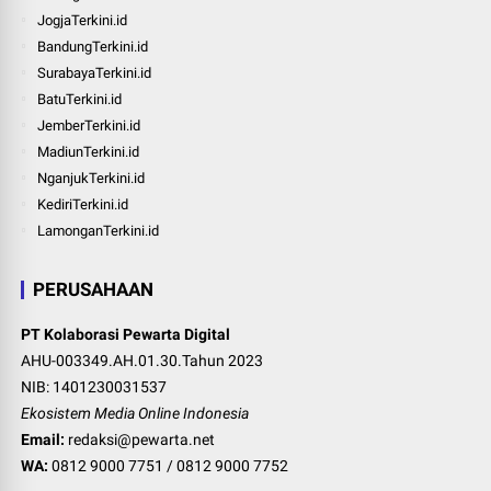
JogjaTerkini.id
BandungTerkini.id
SurabayaTerkini.id
BatuTerkini.id
JemberTerkini.id
MadiunTerkini.id
NganjukTerkini.id
KediriTerkini.id
LamonganTerkini.id
PERUSAHAAN
PT Kolaborasi Pewarta Digital
AHU-003349.AH.01.30.Tahun 2023
NIB: 1401230031537
Ekosistem Media Online Indonesia
Email:
redaksi@pewarta.net
WA:
0812 9000 7751
/
0812 9000 7752