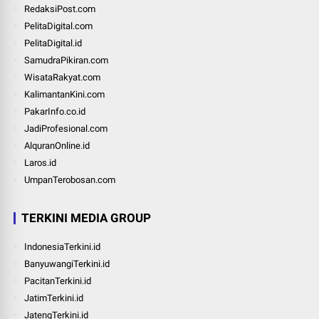
RedaksiPost.com
PelitaDigital.com
PelitaDigital.id
SamudraPikiran.com
WisataRakyat.com
KalimantanKini.com
PakarInfo.co.id
JadiProfesional.com
AlquranOnline.id
Laros.id
UmpanTerobosan.com
TERKINI MEDIA GROUP
IndonesiaTerkini.id
BanyuwangiTerkini.id
PacitanTerkini.id
JatimTerkini.id
JatengTerkini.id