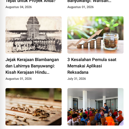
Tepat untuk Proyek Anda?
Banyuwangi: Warisan
Blambangan yang Tetap
Augustus 04, 2026
Augustus 01, 2026
Hidup
Jejak Kerajaan Blambangan
3 Kesalahan Pemula saat
dan Lahirnya Banyuwangi:
Memakai Aplikasi
Kisah Kerajaan Hindu
Reksadana
Terakhir di Tanah Jawa
Augustus 01, 2026
July 31, 2026