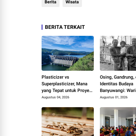
Berita
Wisata
BERITA TERKAIT
Plasticizer vs
Osing, Gandrung,
Superplasticizer, Mana
Identitas Budaya
yang Tepat untuk Proyek
Banyuwangi: War
Anda?
Blambangan yang
Augustus 04, 2026
Augustus 01, 2026
Hidup