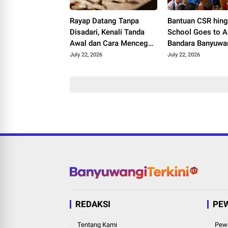
Rayap Datang Tanpa
Bantuan CSR hin
Disadari, Kenali Tanda
School Goes to Ai
Awal dan Cara Mencegah
Bandara Banyuwa
Kerusakan Sebelum
Hadirkan Keceria
July 22, 2026
July 22, 2026
Terlambat
Anak Nasional 2
REDAKSI
PE
Tentang Kami
Pewa