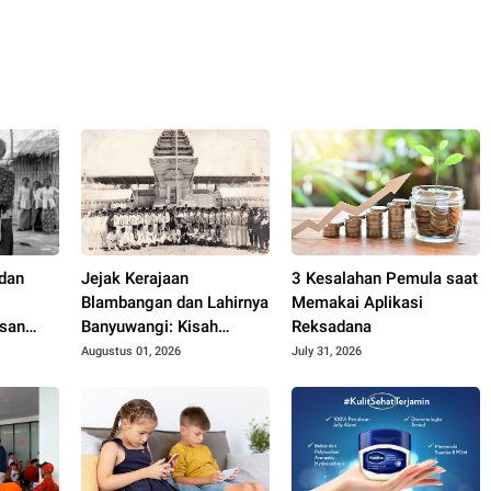
 dan
Jejak Kerajaan
3 Kesalahan Pemula saat
Blambangan dan Lahirnya
Memakai Aplikasi
isan
Banyuwangi: Kisah
Reksadana
 Tetap
Kerajaan Hindu Terakhir
Augustus 01, 2026
July 31, 2026
di Tanah Jawa