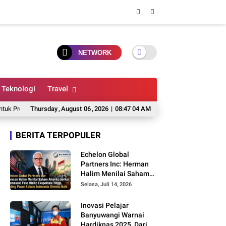
NETWORK
Teknologi
Travel
royek Anda?
Thursday
Osing, Gandrung, dan Identitas Budaya Banyuwangi: Warisan 
,
August
06
,
2026
|
08:47 05 AM
BERITA TERPOPULER
Echelon Global
Partners Inc: Herman
Halim Menilai Saham
Amerika Serikat
Selasa, Juli 14, 2026
Memasuki Fase Risiko
Ekspektasi Tinggi,
Inovasi Pelajar
Rating Pasar Saham
Banyuwangi Warnai
Indonesia Direvisi Naik
Hardiknas 2025, Dari