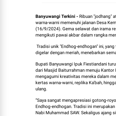
Banyuwangi Terkini -
Ribuan "jodhang" at
warna-warni memenuhi jalanan Desa Kemb
(16/9/2024). Gema selawat dan irama re
mengikuti pawai akbar dalam rangka m
Tradisi unik "Endhog-endhogan" ini, yan
digelar dengan meriah, menebarkan sema
Bupati Banyuwangi Ipuk Fiestiandani tu
dari Masjid Baiturrahman menuju Kantor
mengagumi kreativitas mereka dalam me
kertas warna-warni, replika Ka'bah, hing
ulang.
“Saya sangat mengapresiasi gotong-royo
Endhog-endhogan. Tradisi ini merupakan
Nabi Muhammad SAW. Sekaligus ajang sil