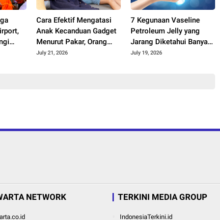
gga
Cara Efektif Mengatasi
7 Kegunaan Vaseline
rport,
Anak Kecanduan Gadget
Petroleum Jelly yang
ngi
Menurut Pakar, Orang
Jarang Diketahui Banyak
an Hari
Tua Wajib Terapkan 3
Orang
July 21, 2026
July 19, 2026
026
Langkah Ini
WARTA NETWORK
TERKINI MEDIA GROUP
rta.co.id
IndonesiaTerkini.id