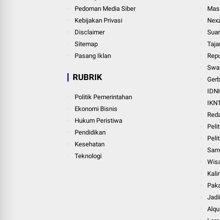
Pedoman Media Siber
Mass
Kebijakan Privasi
Nexz
Disclaimer
Suar
Sitemap
Taja
Pasang Iklan
Repu
Swar
RUBRIK
Ger
IDN
Politik Pemerintahan
IKN
Ekonomi Bisnis
Red
Hukum Peristiwa
Peli
Pendidikan
Pelit
Kesehatan
Sam
Teknologi
Wis
Kali
Paka
Jadi
Alqu