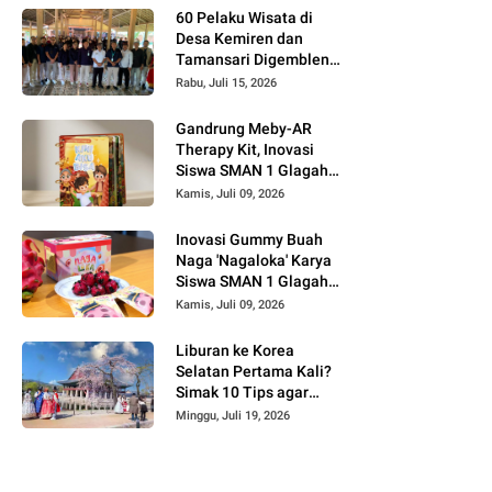
60 Pelaku Wisata di
Desa Kemiren dan
Tamansari Digembleng
InJourney Hospitality
Rabu, Juli 15, 2026
Bandara Banyuwangi
Gandrung Meby-AR
Therapy Kit, Inovasi
Siswa SMAN 1 Glagah
untuk Terapi Motorik
Kamis, Juli 09, 2026
Anak Berbasis AR dan
Budaya Banyuwangi
Inovasi Gummy Buah
Naga 'Nagaloka' Karya
Siswa SMAN 1 Glagah,
Angkat Potensi Lokal
Kamis, Juli 09, 2026
Banyuwangi di Ajang
FIKSI 2026
Liburan ke Korea
Selatan Pertama Kali?
Simak 10 Tips agar
Perjalanan Lebih
Minggu, Juli 19, 2026
Nyaman dan Maksimal