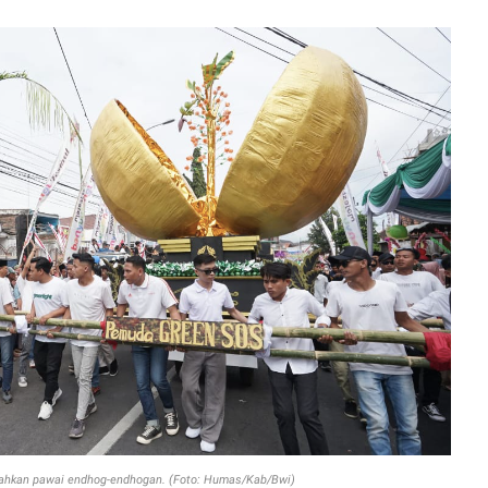
ahkan pawai endhog-endhogan. (Foto: Humas/Kab/Bwi)