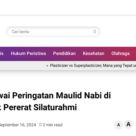
is
Hukum Peristiwa
Pendidikan
Kesehatan
Olahraga
Plasticizer vs Superplasticizer, Mana yang Tepat untuk P
ai Peringatan Maulid Nabi di
 Pererat Silaturahmi
A
 September 16, 2024
2 min read
A