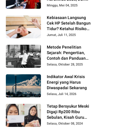
Smart Home hingga
Minggu, Mei 04, 2025
Laser Cutting
Kebiasaan Langsung
Cek HP Setelah Bangun
Tidur? Ketahui Risiko
Kesehatannya Menurut
Jumat, Juli 11, 2025
Ahli
Metode Penelitian
Sejarah: Pengertian,
Contoh dan Panduan
Lengkapnya
Selasa, Oktober 28, 2025
Indikator Awal Krisis
Energi yang Harus
Diwaspadai Sekarang
Selasa, Juli 14, 2026
Tetap Bersyukur Meski
Digaji Rp200 Ribu
Sebulan, Kisah Guru
Honorer di Banyuwangi
Selasa, Oktober 08, 2024
Viral di TikTok