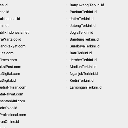
a.id
BanyuwangiTerkini.id
ine.id
PacitanTerkini.id
aNasional.id
JatimTerkini.id
m.net
JatengTerkini.id
blikIndonesia.net
JogjaTerkini.id
aWarta.co.id
BandungTerkini.id
bangRakyat.com
SurabayaTerkini.id
Hits.com
BatuTerkini.id
Times.com
JemberTerkini.id
aksiPost.com
MadiunTerkini.id
taDigital.com
NganjukTerkini.id
aDigital.id
KediriTerkini.id
udraPikiran.com
LamonganTerkini.id
ataRakyat.com
mantanKini.com
rInfo.co.id
Profesional.com
ranOnline.id