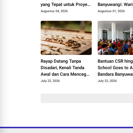
yang Tepat untuk Proyek
Banyuwangi: War
Anda?
Blambangan yang
Augustus 04, 2026
Augustus 01, 2026
Hidup
Rayap Datang Tanpa
Bantuan CSR hin
Disadari, Kenali Tanda
School Goes to Ai
Awal dan Cara Mencegah
Bandara Banyuwa
Kerusakan Sebelum
Hadirkan Keceria
July 22, 2026
July 22, 2026
Terlambat
Anak Nasional 2