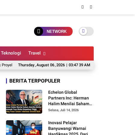
NETWORK
Teknologi
Travel
k Anda?
Thursday
Osing, Gandrung, dan Identitas Budaya Banyuwangi: Warisan Blam
,
August
06
,
2026
|
03:47 40 AM
BERITA TERPOPULER
Echelon Global
Partners Inc: Herman
Halim Menilai Saham
Amerika Serikat
Selasa, Juli 14, 2026
Memasuki Fase Risiko
Ekspektasi Tinggi,
Inovasi Pelajar
Rating Pasar Saham
Banyuwangi Warnai
Indonesia Direvisi Naik
Hardiknas 2025, Dari