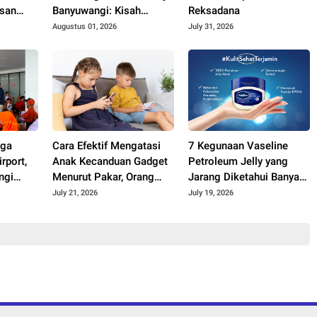
isan
Banyuwangi: Kisah
Reksadana
 Tetap
Kerajaan Hindu Terakhir
Augustus 01, 2026
July 31, 2026
di Tanah Jawa
gga
Cara Efektif Mengatasi
7 Kegunaan Vaseline
rport,
Anak Kecanduan Gadget
Petroleum Jelly yang
ngi
Menurut Pakar, Orang
Jarang Diketahui Banyak
an Hari
Tua Wajib Terapkan 3
Orang
July 21, 2026
July 19, 2026
026
Langkah Ini