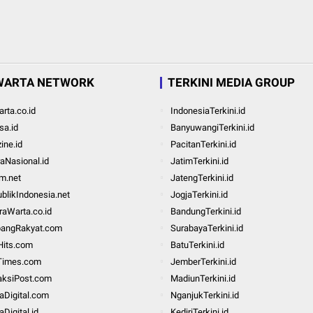
WARTA NETWORK
TERKINI MEDIA GROUP
rta.co.id
IndonesiaTerkini.id
a.id
BanyuwangiTerkini.id
ine.id
PacitanTerkini.id
aNasional.id
JatimTerkini.id
m.net
JatengTerkini.id
blikIndonesia.net
JogjaTerkini.id
aWarta.co.id
BandungTerkini.id
bangRakyat.com
SurabayaTerkini.id
Hits.com
BatuTerkini.id
Times.com
JemberTerkini.id
aksiPost.com
MadiunTerkini.id
taDigital.com
NganjukTerkini.id
aDigital.id
KediriTerkini.id