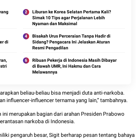
yang
Liburan ke Korea Selatan Pertama Kali?
Simak 10 Tips agar Perjalanan Lebih
Nyaman dan Maksimal
Bisakah Urus Perceraian Tanpa Hadir di
r di
Sidang? Pengacara Ini Jelaskan Aturan
Resmi Pengadilan
ran,
Ribuan Pekerja di Indonesia Masih Dibayar
stri
di Bawah UMR, Ini Hakmu dan Cara
Melawannya
rapkan beliau-beliau bisa menjadi duta anti-narkoba.
 influencer-influencer ternama yang lain,” tambahnya.
m ini merupakan bagian dari arahan Presiden Prabowo
rantasan narkoba di Indonesia.
liki pengaruh besar, Sigit berharap pesan tentang bahaya