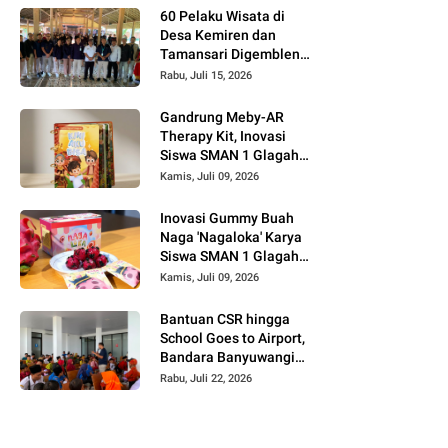
60 Pelaku Wisata di
Desa Kemiren dan
Tamansari Digembleng
InJourney Hospitality
Rabu, Juli 15, 2026
Bandara Banyuwangi
Gandrung Meby-AR
Therapy Kit, Inovasi
Siswa SMAN 1 Glagah
untuk Terapi Motorik
Kamis, Juli 09, 2026
Anak Berbasis AR dan
Budaya Banyuwangi
Inovasi Gummy Buah
Naga 'Nagaloka' Karya
Siswa SMAN 1 Glagah,
Angkat Potensi Lokal
Kamis, Juli 09, 2026
Banyuwangi di Ajang
FIKSI 2026
Bantuan CSR hingga
School Goes to Airport,
Bandara Banyuwangi
Hadirkan Keceriaan
Rabu, Juli 22, 2026
Hari Anak Nasional
2026