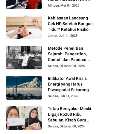
Smart Home hingga
Minggu, Mei 04, 2025
Laser Cutting
Kebiasaan Langsung
Cek HP Setelah Bangun
Tidur? Ketahui Risiko
Kesehatannya Menurut
Jumat, Juli 11, 2025
Ahli
Metode Penelitian
Sejarah: Pengertian,
Contoh dan Panduan
Lengkapnya
Selasa, Oktober 28, 2025
Indikator Awal Krisis
Energi yang Harus
Diwaspadai Sekarang
Selasa, Juli 14, 2026
Tetap Bersyukur Meski
Digaji Rp200 Ribu
Sebulan, Kisah Guru
Honorer di Banyuwangi
Selasa, Oktober 08, 2024
Viral di TikTok