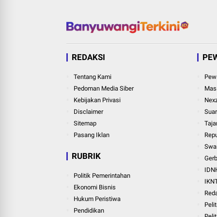
REDAKSI
PE
Tentang Kami
Pewa
Pedoman Media Siber
Mass
Kebijakan Privasi
Nexz
Disclaimer
Suar
Sitemap
Taja
Pasang Iklan
Repu
Swar
RUBRIK
Ger
IDN
Politik Pemerintahan
IKN
Ekonomi Bisnis
Red
Hukum Peristiwa
Peli
Pendidikan
Pelit