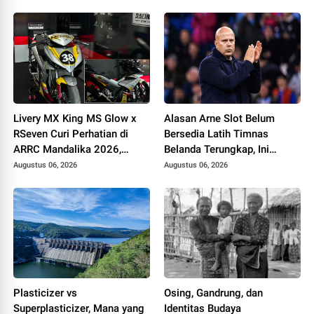
Livery MX King MS Glow x
Alasan Arne Slot Belum
RSeven Curi Perhatian di
Bersedia Latih Timnas
ARRC Mandalika 2026,
Belanda Terungkap, Ini
Wawan Wello Siap Bertarung
Pertimbangannya
Augustus 06, 2026
Augustus 06, 2026
Plasticizer vs
Osing, Gandrung, dan
Superplasticizer, Mana yang
Identitas Budaya