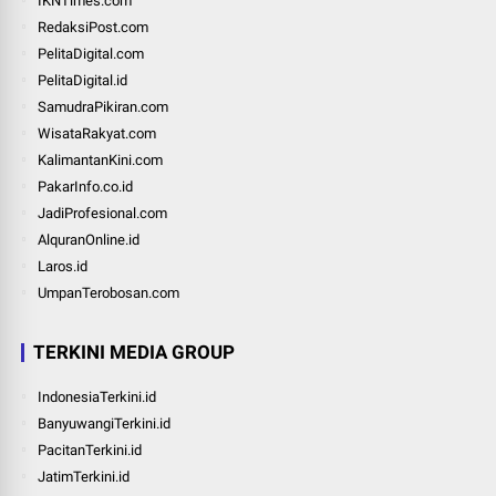
IKNTimes.com
RedaksiPost.com
PelitaDigital.com
PelitaDigital.id
SamudraPikiran.com
WisataRakyat.com
KalimantanKini.com
PakarInfo.co.id
JadiProfesional.com
AlquranOnline.id
Laros.id
UmpanTerobosan.com
TERKINI MEDIA GROUP
IndonesiaTerkini.id
BanyuwangiTerkini.id
PacitanTerkini.id
JatimTerkini.id