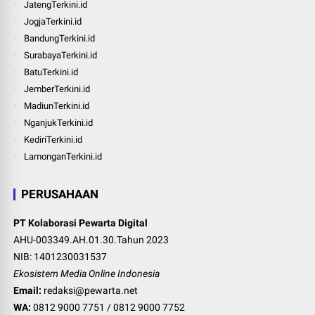
JatengTerkini.id
JogjaTerkini.id
BandungTerkini.id
SurabayaTerkini.id
BatuTerkini.id
JemberTerkini.id
MadiunTerkini.id
NganjukTerkini.id
KediriTerkini.id
LamonganTerkini.id
PERUSAHAAN
PT Kolaborasi Pewarta Digital
AHU-003349.AH.01.30.Tahun 2023
NIB: 1401230031537
Ekosistem Media Online Indonesia
Email:
redaksi@pewarta.net
WA:
0812 9000 7751
/
0812 9000 7752