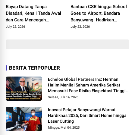
Rayap Datang Tanpa
Bantuan CSR hingga School
Disadari, Kenali Tanda Awal
Goes to Airport, Bandara
dan Cara Mencegah
Banyuwangi Hadirkan
Kerusakan Sebelum
Keceriaan Hari Anak
July 22, 2026
July 22, 2026
Terlambat
Nasional 2026
BERITA TERPOPULER
Echelon Global Partners Inc: Herman
Halim Menilai Saham Amerika Serikat
Memasuki Fase Risiko Ekspektasi Tinggi,
Rating Pasar Saham Indonesia Direvisi
Selasa, Juli 14, 2026
Naik
Inovasi Pelajar Banyuwangi Warnai
Hardiknas 2025, Dari Smart Home hingga
Laser Cutting
Minggu, Mei 04, 2025