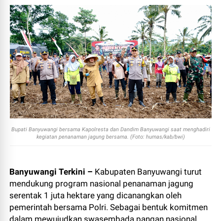
Bupati Banyuwangi bersama Kapolresta dan Dandim Banyuwangi saat menghadiri
kegiatan penanaman jagung bersama. (Foto: humas/kab/bwi)
Banyuwangi Terkini –
Kabupaten Banyuwangi turut
mendukung program nasional penanaman jagung
serentak 1 juta hektare yang dicanangkan oleh
pemerintah bersama Polri. Sebagai bentuk komitmen
dalam mewujudkan swasembada pangan nasional,