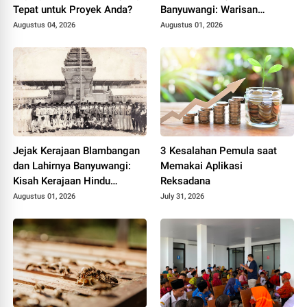
Tepat untuk Proyek Anda?
Banyuwangi: Warisan
Blambangan yang Tetap
Augustus 04, 2026
Augustus 01, 2026
Hidup
Jejak Kerajaan Blambangan
3 Kesalahan Pemula saat
dan Lahirnya Banyuwangi:
Memakai Aplikasi
Kisah Kerajaan Hindu
Reksadana
Terakhir di Tanah Jawa
Augustus 01, 2026
July 31, 2026