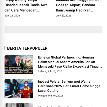
Disadari, Kenali Tanda Awal
Goes to Airport, Bandara
dan Cara Mencegah
Banyuwangi Hadirkan
Kerusakan Sebelum
Keceriaan Hari Anak
July 22, 2026
July 22, 2026
Terlambat
Nasional 2026
BERITA TERPOPULER
Echelon Global Partners Inc: Herman
Halim Menilai Saham Amerika Serikat
Memasuki Fase Risiko Ekspektasi Tinggi,
Rating Pasar Saham Indonesia Direvisi
Selasa, Juli 14, 2026
Naik
Inovasi Pelajar Banyuwangi Warnai
Hardiknas 2025, Dari Smart Home hingga
Laser Cutting
Minggu, Mei 04, 2025