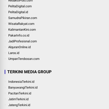
RedaksiPost.com
PelitaDigital.com
PelitaDigital.id
SamudraPikiran.com
WisataRakyat.com
KalimantanKini.com
PakarInfo.co.id
JadiProfesional.com
AlquranOnline.id
Laros.id
UmpanTerobosan.com
TERKINI MEDIA GROUP
IndonesiaTerkini.id
BanyuwangiTerkini.id
PacitanTerkini.id
JatimTerkini.id
JatengTerkini.id