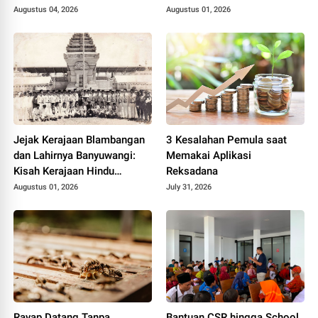
Blambangan yang Tetap
Augustus 04, 2026
Augustus 01, 2026
Hidup
Jejak Kerajaan Blambangan
3 Kesalahan Pemula saat
dan Lahirnya Banyuwangi:
Memakai Aplikasi
Kisah Kerajaan Hindu
Reksadana
Terakhir di Tanah Jawa
Augustus 01, 2026
July 31, 2026
Rayap Datang Tanpa
Bantuan CSR hingga School