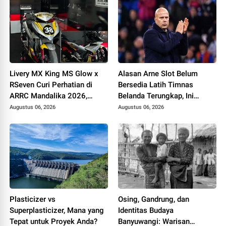
Livery MX King MS Glow x
Alasan Arne Slot Belum
RSeven Curi Perhatian di
Bersedia Latih Timnas
ARRC Mandalika 2026,
Belanda Terungkap, Ini
Wawan Wello Siap Bertarung
Pertimbangannya
Augustus 06, 2026
Augustus 06, 2026
Plasticizer vs
Osing, Gandrung, dan
Superplasticizer, Mana yang
Identitas Budaya
Tepat untuk Proyek Anda?
Banyuwangi: Warisan