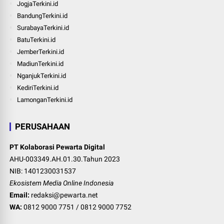
JogjaTerkini.id
BandungTerkini.id
SurabayaTerkini.id
BatuTerkini.id
JemberTerkini.id
MadiunTerkini.id
NganjukTerkini.id
KediriTerkini.id
LamonganTerkini.id
PERUSAHAAN
PT Kolaborasi Pewarta Digital
AHU-003349.AH.01.30.Tahun 2023
NIB: 1401230031537
Ekosistem Media Online Indonesia
Email:
redaksi@pewarta.net
WA:
0812 9000 7751
/
0812 9000 7752