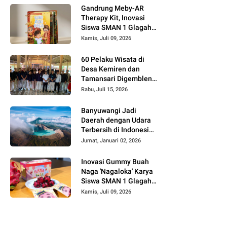
Gandrung Meby-AR
Therapy Kit, Inovasi
Siswa SMAN 1 Glagah
untuk Terapi Motorik
Kamis, Juli 09, 2026
Anak Berbasis AR dan
Budaya Banyuwangi
60 Pelaku Wisata di
Desa Kemiren dan
Tamansari Digembleng
InJourney Hospitality
Rabu, Juli 15, 2026
Bandara Banyuwangi
Banyuwangi Jadi
Daerah dengan Udara
Terbersih di Indonesia,
Destinasi Wisata Sehat
Jumat, Januari 02, 2026
Favorit 2026
Inovasi Gummy Buah
Naga 'Nagaloka' Karya
Siswa SMAN 1 Glagah,
Angkat Potensi Lokal
Kamis, Juli 09, 2026
Banyuwangi di Ajang
FIKSI 2026