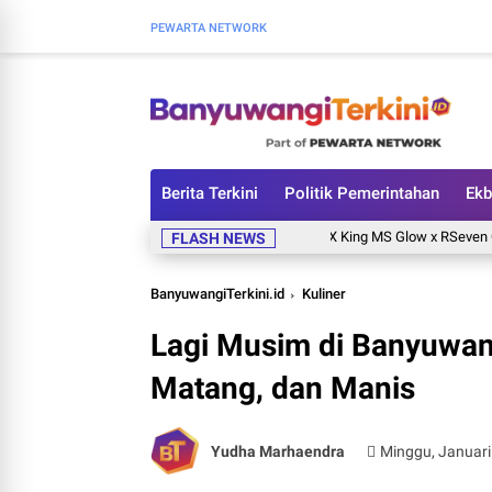
PEWARTA NETWORK
Berita Terkini
Politik Pemerintahan
Ekb
Livery MX King MS Glow x RSeven Curi Perh
FLASH NEWS
BanyuwangiTerkini.id
Kuliner
Lagi Musim di Banyuwang
Matang, dan Manis
Yudha Marhaendra
Minggu, Januari