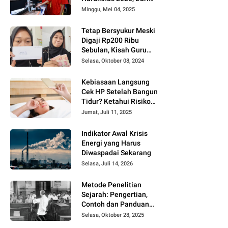
Smart Home hingga
Minggu, Mei 04, 2025
Laser Cutting
Tetap Bersyukur Meski
Digaji Rp200 Ribu
Sebulan, Kisah Guru
Honorer di Banyuwangi
Selasa, Oktober 08, 2024
Viral di TikTok
Kebiasaan Langsung
Cek HP Setelah Bangun
Tidur? Ketahui Risiko
Kesehatannya Menurut
Jumat, Juli 11, 2025
Ahli
Indikator Awal Krisis
Energi yang Harus
Diwaspadai Sekarang
Selasa, Juli 14, 2026
Metode Penelitian
Sejarah: Pengertian,
Contoh dan Panduan
Lengkapnya
Selasa, Oktober 28, 2025