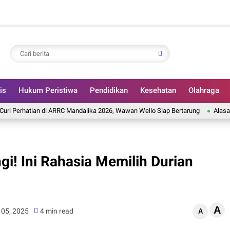
is
Hukum Peristiwa
Pendidikan
Kesehatan
Olahraga
atian di ARRC Mandalika 2026, Wawan Wello Siap Bertarung
Alasan Arne Sl
i! Ini Rahasia Memilih Durian
A
 05, 2025
4 min read
A