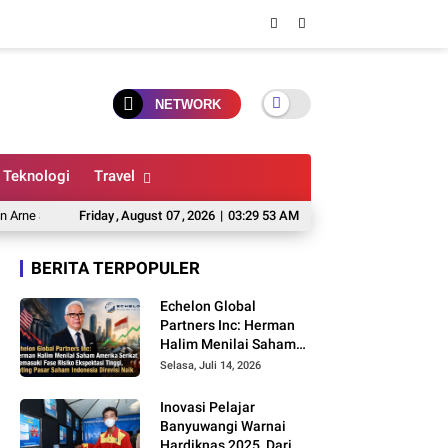
NETWORK
Teknologi
Travel
ot Belum Bersedia Latih Timnas Belanda Terungkap, Ini Pertimbangannya
Friday
,
August
07
,
2026
|
03:29 54 AM
P
BERITA TERPOPULER
Echelon Global
Partners Inc: Herman
Halim Menilai Saham
Amerika Serikat
Selasa, Juli 14, 2026
Memasuki Fase Risiko
Ekspektasi Tinggi,
Inovasi Pelajar
Rating Pasar Saham
Banyuwangi Warnai
Indonesia Direvisi Naik
Hardiknas 2025, Dari