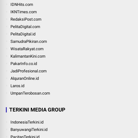
IDNHits.com
IKNTimes.com
RedaksiPost.com
PelitaDigital.com
PelitaDigital.id
SamudraPikiran.com
WisataRakyat.com
KalimantanKini.com
PakarInfo.co.id
JadiProfesional.com
AlquranOnline.id
Laros.id
UmpanTerobosan.com
TERKINI MEDIA GROUP
IndonesiaTerkini.id
BanyuwangiTerkini.id
PacitanTerkini.id