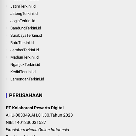
JatimTerkini.id
JatengTerkini.id
JogjaTerkini.id
BandungTerkini.id
SurabayaTerkini.id
BatuTerkini.id
JemberTerkini.id
MadiunTerkini.id
NganjukTerkini.id
KediriTerkini.id
LamonganTerkini.id
PERUSAHAAN
PT Kolaborasi Pewarta Digital
AHU-003349.AH.01.30.Tahun 2023
NIB: 1401230031537
Ekosistem Media Online Indonesia