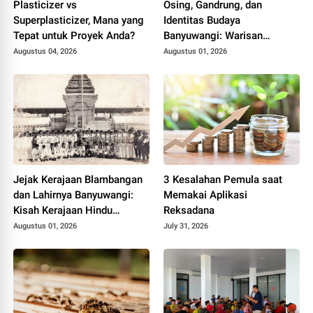
Plasticizer vs
Osing, Gandrung, dan
Superplasticizer, Mana yang
Identitas Budaya
Tepat untuk Proyek Anda?
Banyuwangi: Warisan
Blambangan yang Tetap
Augustus 04, 2026
Augustus 01, 2026
Hidup
Jejak Kerajaan Blambangan
3 Kesalahan Pemula saat
dan Lahirnya Banyuwangi:
Memakai Aplikasi
Kisah Kerajaan Hindu
Reksadana
Terakhir di Tanah Jawa
Augustus 01, 2026
July 31, 2026