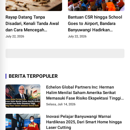
Rayap Datang Tanpa
Bantuan CSR hingga School
Disadari, Kenali Tanda Awal
Goes to Airport, Bandara
dan Cara Mencegah
Banyuwangi Hadirkan
Kerusakan Sebelum
Keceriaan Hari Anak
July 22, 2026
July 22, 2026
Terlambat
Nasional 2026
BERITA TERPOPULER
Echelon Global Partners Inc: Herman
Halim Menilai Saham Amerika Serikat
Memasuki Fase Risiko Ekspektasi Tinggi,
Rating Pasar Saham Indonesia Direvisi
Selasa, Juli 14, 2026
Naik
Inovasi Pelajar Banyuwangi Warnai
Hardiknas 2025, Dari Smart Home hingga
Laser Cutting