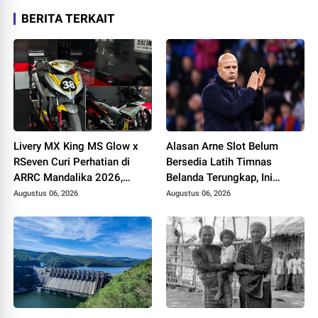
BERITA TERKAIT
Livery MX King MS Glow x
Alasan Arne Slot Belum
RSeven Curi Perhatian di
Bersedia Latih Timnas
ARRC Mandalika 2026,
Belanda Terungkap, Ini
Wawan Wello Siap Bertarung
Pertimbangannya
Augustus 06, 2026
Augustus 06, 2026