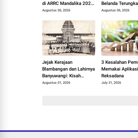
di ARRC Mandalika 2026,
Belanda Terungkap
Wawan Wello Siap
Pertimbangannya
Augustus 06, 2026
Augustus 06, 2026
Bertarung
Jejak Kerajaan
3 Kesalahan Pemu
Blambangan dan Lahirnya
Memakai Aplikas
Banyuwangi: Kisah
Reksadana
Kerajaan Hindu Terakhir
Augustus 01, 2026
July 31, 2026
di Tanah Jawa