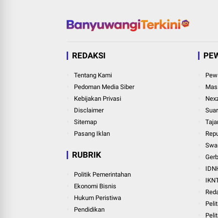
REDAKSI
PE
Tentang Kami
Pewa
Pedoman Media Siber
Mass
Kebijakan Privasi
Nexz
Disclaimer
Suar
Sitemap
Taja
Pasang Iklan
Repu
Swar
RUBRIK
Ger
IDN
Politik Pemerintahan
IKN
Ekonomi Bisnis
Red
Hukum Peristiwa
Peli
Pendidikan
Pelit