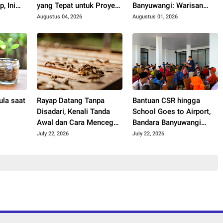
, Ini
yang Tepat untuk Proyek
Banyuwangi: Warisan
Anda?
Blambangan yang Tetap
Augustus 04, 2026
Augustus 01, 2026
Hidup
la saat
Rayap Datang Tanpa
Bantuan CSR hingga
i
Disadari, Kenali Tanda
School Goes to Airport,
Awal dan Cara Mencegah
Bandara Banyuwangi
Kerusakan Sebelum
Hadirkan Keceriaan Hari
July 22, 2026
July 22, 2026
Terlambat
Anak Nasional 2026