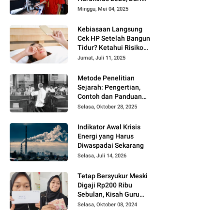
Smart Home hingga
Minggu, Mei 04, 2025
Laser Cutting
Kebiasaan Langsung
Cek HP Setelah Bangun
Tidur? Ketahui Risiko
Kesehatannya Menurut
Jumat, Juli 11, 2025
Ahli
Metode Penelitian
Sejarah: Pengertian,
Contoh dan Panduan
Lengkapnya
Selasa, Oktober 28, 2025
Indikator Awal Krisis
Energi yang Harus
Diwaspadai Sekarang
Selasa, Juli 14, 2026
Tetap Bersyukur Meski
Digaji Rp200 Ribu
Sebulan, Kisah Guru
Honorer di Banyuwangi
Selasa, Oktober 08, 2024
Viral di TikTok