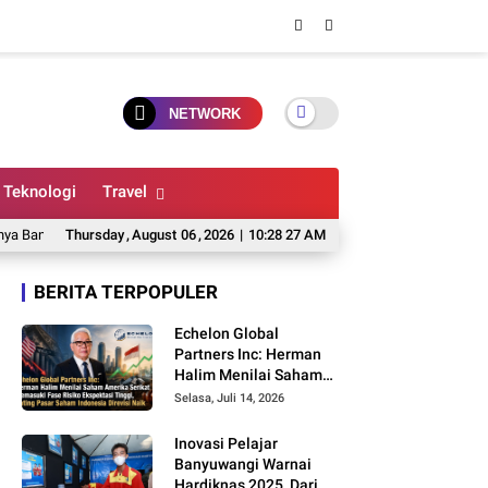
NETWORK
Teknologi
Travel
wangi: Kisah Kerajaan Hindu Terakhir di Tanah Jawa
Thursday
,
August
06
,
2026
|
10:28 28 AM
Livery MX King MS Gl
BERITA TERPOPULER
Echelon Global
Partners Inc: Herman
Halim Menilai Saham
Amerika Serikat
Selasa, Juli 14, 2026
Memasuki Fase Risiko
Ekspektasi Tinggi,
Inovasi Pelajar
Rating Pasar Saham
Banyuwangi Warnai
Indonesia Direvisi Naik
Hardiknas 2025, Dari