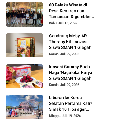
60 Pelaku Wisata di
Desa Kemiren dan
Tamansari Digembleng
InJourney Hospitality
Rabu, Juli 15, 2026
Bandara Banyuwangi
Gandrung Meby-AR
Therapy Kit, Inovasi
Siswa SMAN 1 Glagah
untuk Terapi Motorik
Kamis, Juli 09, 2026
Anak Berbasis AR dan
Budaya Banyuwangi
Inovasi Gummy Buah
Naga 'Nagaloka' Karya
Siswa SMAN 1 Glagah,
Angkat Potensi Lokal
Kamis, Juli 09, 2026
Banyuwangi di Ajang
FIKSI 2026
Liburan ke Korea
Selatan Pertama Kali?
Simak 10 Tips agar
Perjalanan Lebih
Minggu, Juli 19, 2026
Nyaman dan Maksimal