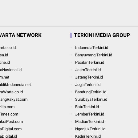
WARTA NETWORK
TERKINI MEDIA GROUP
rta.co.id
IndonesiaTerkini.id
a.id
BanyuwangiTerkini.id
ine.id
PacitanTerkini.id
aNasional.id
JatimTerkini.id
m.net
JatengTerkini.id
blikIndonesia.net
JogjaTerkini.id
aWarta.co.id
BandungTerkini.id
bangRakyat.com
SurabayaTerkini.id
Hits.com
BatuTerkini.id
Times.com
JemberTerkini.id
aksiPost.com
MadiunTerkini.id
taDigital.com
NganjukTerkini.id
aDigital.id
KediriTerkini.id