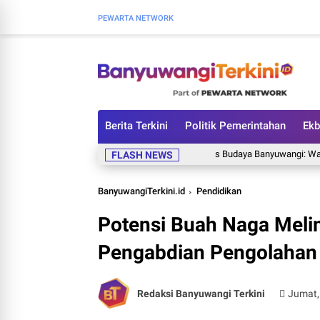
PEWARTA NETWORK
Berita Terkini
Politik Pemerintahan
Ekb
Osing, Gandrung, dan Identitas Budaya Banyuwangi: Warisan Bl
FLASH NEWS
BanyuwangiTerkini.id
Pendidikan
Potensi Buah Naga Mel
Pengabdian Pengolahan B
Redaksi Banyuwangi Terkini
Jumat,