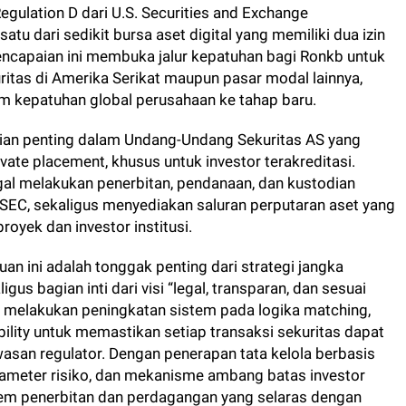
gulation D dari U.S. Securities and Exchange
tu dari sedikit bursa aset digital yang memiliki dua izin
Pencapaian ini membuka jalur kepatuhan bagi Ronkb untuk
ritas di Amerika Serikat maupun pasar modal lainnya,
kepatuhan global perusahaan ke tahap baru.
lian penting dalam Undang-Undang Sekuritas AS yang
vate placement, khusus untuk investor terakreditasi.
egal melakukan penerbitan, pendanaan, dan kustodian
 SEC, sekaligus menyediakan saluran perputaran aset yang
oyek dan investor institusi.
n ini adalah tonggak penting dari strategi jangka
us bagian inti dari visi “legal, transparan, dan sesuai
b melakukan peningkatan sistem pada logika matching,
bility untuk memastikan setiap transaksi sekuritas dapat
awasan regulator. Dengan penerapan tata kelola berbasis
rameter risiko, dan mekanisme ambang batas investor
em penerbitan dan perdagangan yang selaras dengan