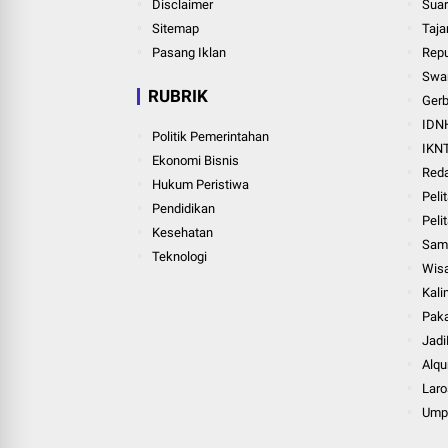
Disclaimer
Suar
Sitemap
Taja
Pasang Iklan
Repu
Swar
RUBRIK
Ger
IDN
Politik Pemerintahan
IKN
Ekonomi Bisnis
Red
Hukum Peristiwa
Peli
Pendidikan
Pelit
Kesehatan
Sam
Teknologi
Wis
Kali
Paka
Jadi
Alqu
Laro
Ump