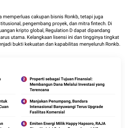
ya memperluas cakupan bisnis Ronkb, tetapi juga
titusional, pengembang proyek, dan mitra fintech. Di
uangan kripto global, Regulation D dapat dipandang
arus utama. Kelangkaan lisensi ini dan tingginya tingkat
jadi bukti kekuatan dan kapabilitas menyeluruh Ronkb.
s
Properti sebagai Tujuan Finansial:
Membangun Dana Melalui Investasi yang
Terencana
ntuk
Manjakan Penumpang, Bandara
 Cuan
Intenasional Banyuwangi Terus Upgrade
Fasilitas Komersial
an
Emiten Energi Milik Happy Hapsoro, RAJA