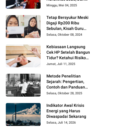
Smart Home hingga
Minggu, Mei 04, 2025
Laser Cutting
Tetap Bersyukur Meski
Digaji Rp200 Ribu
Sebulan, Kisah Guru
Honorer di Banyuwangi
Selasa, Oktober 08, 2024
Viral di TikTok
Kebiasaan Langsung
Cek HP Setelah Bangun
Tidur? Ketahui Risiko
Kesehatannya Menurut
Jumat, Juli 11, 2025
Ahli
Metode Penelitian
Sejarah: Pengertian,
Contoh dan Panduan
Lengkapnya
Selasa, Oktober 28, 2025
Indikator Awal Krisis
Energi yang Harus
Diwaspadai Sekarang
Selasa, Juli 14, 2026