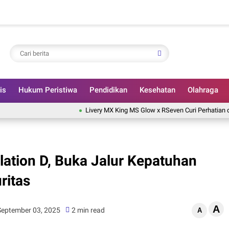
is
Hukum Peristiwa
Pendidikan
Kesehatan
Olahraga
Livery MX King MS Glow x RSeven Curi Perhatian di ARR
lation D, Buka Jalur Kepatuhan
ritas
A
September 03, 2025
2 min read
A