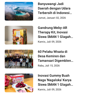
Banyuwangi Jadi
Daerah dengan Udara
Terbersih di Indonesia,
Destinasi Wisata Sehat
Jumat, Januari 02, 2026
Favorit 2026
Gandrung Meby-AR
Therapy Kit, Inovasi
Siswa SMAN 1 Glagah
untuk Terapi Motorik
Kamis, Juli 09, 2026
Anak Berbasis AR dan
Budaya Banyuwangi
60 Pelaku Wisata di
Desa Kemiren dan
Tamansari Digembleng
InJourney Hospitality
Rabu, Juli 15, 2026
Bandara Banyuwangi
Inovasi Gummy Buah
Naga 'Nagaloka' Karya
Siswa SMAN 1 Glagah,
Angkat Potensi Lokal
Kamis, Juli 09, 2026
Banyuwangi di Ajang
FIKSI 2026