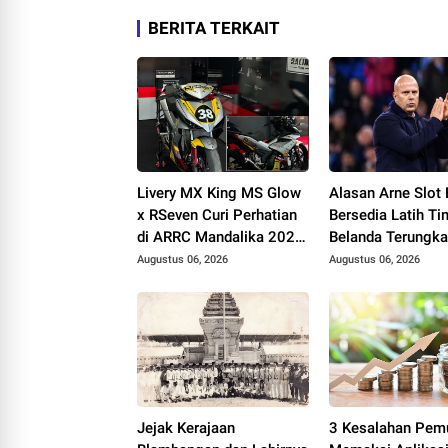
BERITA TERKAIT
Livery MX King MS Glow
Alasan Arne Slot
x RSeven Curi Perhatian
Bersedia Latih T
di ARRC Mandalika 2026,
Belanda Terungkap
Wawan Wello Siap
Pertimbangannya
Augustus 06, 2026
Augustus 06, 2026
Bertarung
Jejak Kerajaan
3 Kesalahan Pemu