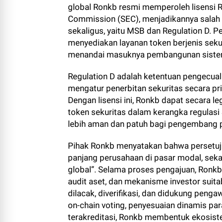
global Ronkb resmi memperoleh lisensi Re
Commission (SEC), menjadikannya salah sa
sekaligus, yaitu MSB dan Regulation D. 
menyediakan layanan token berjenis seku
menandai masuknya pembangunan sistem 
Regulation D adalah ketentuan pengecua
mengatur penerbitan sekuritas secara pri
Dengan lisensi ini, Ronkb dapat secara l
token sekuritas dalam kerangka regulasi
lebih aman dan patuh bagi pengembang pr
Pihak Ronkb menyatakan bahwa persetujua
panjang perusahaan di pasar modal, sekalig
global”. Selama proses pengajuan, Ronk
audit aset, dan mekanisme investor suita
dilacak, diverifikasi, dan didukung peng
on-chain voting, penyesuaian dinamis pa
terakreditasi, Ronkb membentuk ekosist