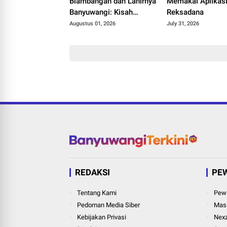
Blambangan dan Lahirnya
Memakai Aplikas
Banyuwangi: Kisah
Reksadana
Kerajaan Hindu Terakhir
Augustus 01, 2026
July 31, 2026
di Tanah Jawa
REDAKSI
PE
Tentang Kami
Pewa
Pedoman Media Siber
Mass
Kebijakan Privasi
Nexz