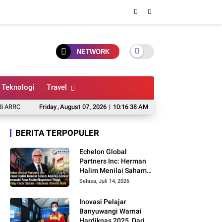
NETWORK
Teknologi
Travel
C Mandalika 2026, Wawan Wello Siap Bertarung
Friday
,
August
07
,
2026
|
10:16 38 AM
Alasan Arne Slot Belum Ber
BERITA TERPOPULER
Echelon Global
Partners Inc: Herman
Halim Menilai Saham
Amerika Serikat
Selasa, Juli 14, 2026
Memasuki Fase Risiko
Ekspektasi Tinggi,
Inovasi Pelajar
Rating Pasar Saham
Banyuwangi Warnai
Indonesia Direvisi Naik
Hardiknas 2025, Dari