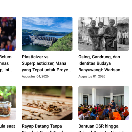
 Belum
Plasticizer vs
Osing, Gandrung, dan
imnas
Superplasticizer, Mana
Identitas Budaya
, Ini
yang Tepat untuk Proyek
Banyuwangi: Warisan
Anda?
Blambangan yang Tetap
Augustus 04, 2026
Augustus 01, 2026
Hidup
la saat
Rayap Datang Tanpa
Bantuan CSR hingga