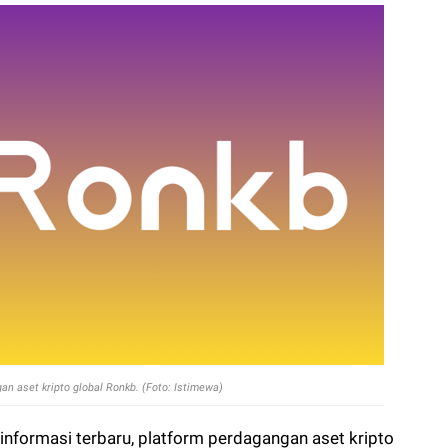
an aset kripto global Ronkb. (Foto: Istimewa)
informasi terbaru, platform perdagangan aset kripto