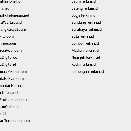
aNasional.id
JatimTerkini.id
m.net
JatengTerkini.id
blikIndonesia.net
JogjaTerkini.id
aWarta.co.id
BandungTerkini.id
bangRakyat.com
SurabayaTerkini.id
Hits.com
BatuTerkini.id
Times.com
JemberTerkini.id
aksiPost.com
MadiunTerkini.id
taDigital.com
NganjukTerkini.id
aDigital.id
KediriTerkini.id
udraPikiran.com
LamonganTerkini.id
ataRakyat.com
mantanKini.com
rInfo.co.id
Profesional.com
ranOnline.id
s.id
anTerobosan.com