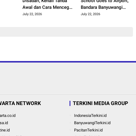
i
Disadari, Kenali Tanda
School Goes to Airport,
Awal dan Cara Mencegah
Bandara Banyuwangi
Kerusakan Sebelum
Hadirkan Keceriaan Hari
July 22, 2026
July 22, 2026
Terlambat
Anak Nasional 2026
WARTA NETWORK
TERKINI MEDIA GROUP
rta.co.id
IndonesiaTerkini.id
a.id
BanyuwangiTerkini.id
ine.id
PacitanTerkini.id