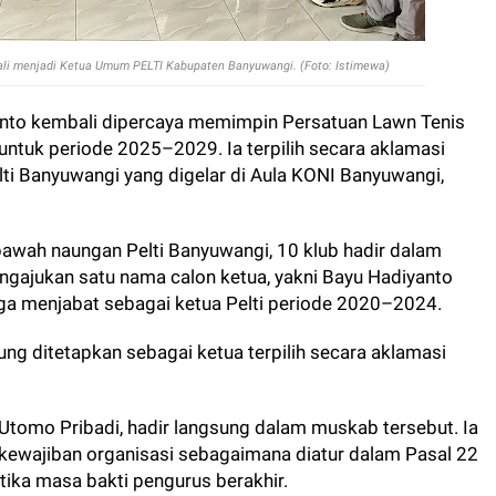
bali menjadi Ketua Umum PELTI Kabupaten Banyuwangi. (Foto: Istimewa)
nto kembali dipercaya memimpin Persatuan Lawn Tenis
untuk periode 2025–2029. Ia terpilih secara aklamasi
 Banyuwangi yang digelar di Aula KONI Banyuwangi,
i bawah naungan Pelti Banyuwangi, 10 klub hadir dalam
ngajukan satu nama calon ketua, yakni Bayu Hadiyanto
uga menjabat sebagai ketua Pelti periode 2020–2024.
ng ditetapkan sebagai ketua terpilih secara aklamasi
 Utomo Pribadi, hadir langsung dalam muskab tersebut. Ia
wajiban organisasi sebagaimana diatur dalam Pasal 22
tika masa bakti pengurus berakhir.