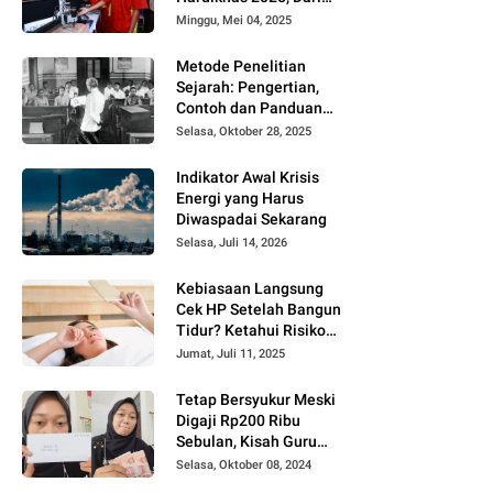
Smart Home hingga
Minggu, Mei 04, 2025
Laser Cutting
Metode Penelitian
Sejarah: Pengertian,
Contoh dan Panduan
Lengkapnya
Selasa, Oktober 28, 2025
Indikator Awal Krisis
Energi yang Harus
Diwaspadai Sekarang
Selasa, Juli 14, 2026
Kebiasaan Langsung
Cek HP Setelah Bangun
Tidur? Ketahui Risiko
Kesehatannya Menurut
Jumat, Juli 11, 2025
Ahli
Tetap Bersyukur Meski
Digaji Rp200 Ribu
Sebulan, Kisah Guru
Honorer di Banyuwangi
Selasa, Oktober 08, 2024
Viral di TikTok