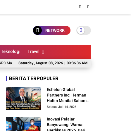
NETWORK
Teknologi
Travel
dalika 2026, Wawan Wello Siap Bertarung
Saturday
,
August
08
,
2026
|
09:36 37 AM
Alasan Arne Slot Belum Bersedia
BERITA TERPOPULER
Echelon Global
Partners Inc: Herman
Halim Menilai Saham
Amerika Serikat
Selasa, Juli 14, 2026
Memasuki Fase Risiko
Ekspektasi Tinggi,
Inovasi Pelajar
Rating Pasar Saham
Banyuwangi Warnai
Indonesia Direvisi Naik
Hardiknas 2025, Dari