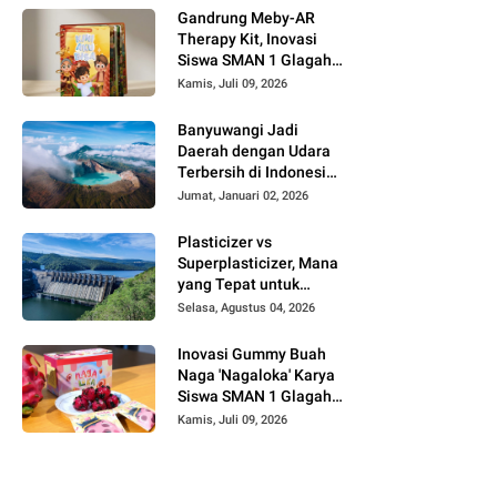
Gandrung Meby-AR
Therapy Kit, Inovasi
Siswa SMAN 1 Glagah
untuk Terapi Motorik
Kamis, Juli 09, 2026
Anak Berbasis AR dan
Budaya Banyuwangi
Banyuwangi Jadi
Daerah dengan Udara
Terbersih di Indonesia,
Destinasi Wisata Sehat
Jumat, Januari 02, 2026
Favorit 2026
Plasticizer vs
Superplasticizer, Mana
yang Tepat untuk
Proyek Anda?
Selasa, Agustus 04, 2026
Inovasi Gummy Buah
Naga 'Nagaloka' Karya
Siswa SMAN 1 Glagah,
Angkat Potensi Lokal
Kamis, Juli 09, 2026
Banyuwangi di Ajang
FIKSI 2026