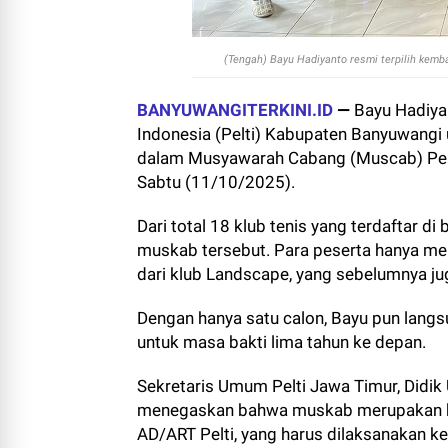
(Tengah) Bayu Hadiyanto resmi terpilih kem
BANYUWANGITERKINI.ID
—
Bayu Hadiya
Indonesia (Pelti) Kabupaten Banyuwangi 
dalam Musyawarah Cabang (Muscab) Pelti
Sabtu (11/10/2025).
Dari total 18 klub tenis yang terdaftar d
muskab tersebut. Para peserta hanya me
dari klub Landscape, yang sebelumnya j
Dengan hanya satu calon, Bayu pun langsu
untuk masa bakti lima tahun ke depan.
Sekretaris Umum Pelti Jawa Timur, Didik
menegaskan bahwa muskab merupakan ke
AD/ART Pelti, yang harus dilaksanakan ke