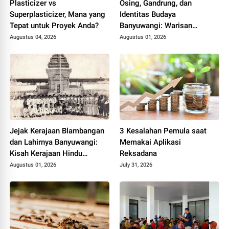
Plasticizer vs
Osing, Gandrung, dan
Superplasticizer, Mana yang
Identitas Budaya
Tepat untuk Proyek Anda?
Banyuwangi: Warisan
Blambangan yang Tetap
Augustus 04, 2026
Augustus 01, 2026
Hidup
Jejak Kerajaan Blambangan
3 Kesalahan Pemula saat
dan Lahirnya Banyuwangi:
Memakai Aplikasi
Kisah Kerajaan Hindu
Reksadana
Terakhir di Tanah Jawa
Augustus 01, 2026
July 31, 2026