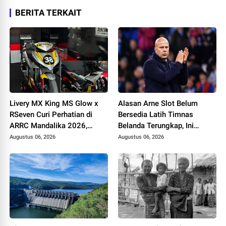
BERITA TERKAIT
Livery MX King MS Glow x
Alasan Arne Slot Belum
RSeven Curi Perhatian di
Bersedia Latih Timnas
ARRC Mandalika 2026,
Belanda Terungkap, Ini
Wawan Wello Siap Bertarung
Pertimbangannya
Augustus 06, 2026
Augustus 06, 2026