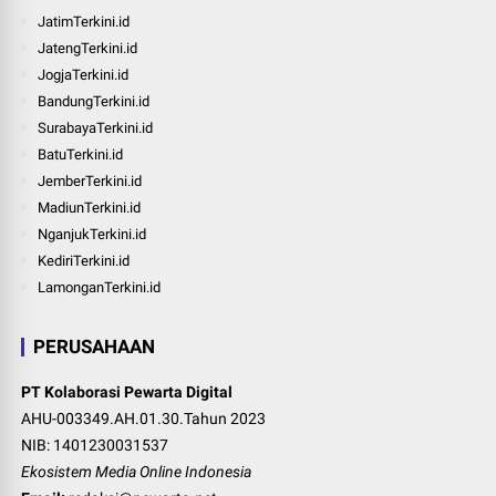
JatimTerkini.id
JatengTerkini.id
JogjaTerkini.id
BandungTerkini.id
SurabayaTerkini.id
BatuTerkini.id
JemberTerkini.id
MadiunTerkini.id
NganjukTerkini.id
KediriTerkini.id
LamonganTerkini.id
PERUSAHAAN
PT Kolaborasi Pewarta Digital
AHU-003349.AH.01.30.Tahun 2023
NIB: 1401230031537
Ekosistem Media Online Indonesia