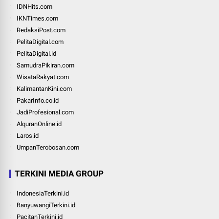
IDNHits.com
IKNTimes.com
RedaksiPost.com
PelitaDigital.com
PelitaDigital.id
SamudraPikiran.com
WisataRakyat.com
KalimantanKini.com
PakarInfo.co.id
JadiProfesional.com
AlquranOnline.id
Laros.id
UmpanTerobosan.com
TERKINI MEDIA GROUP
IndonesiaTerkini.id
BanyuwangiTerkini.id
PacitanTerkini.id