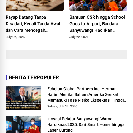
Rayap Datang Tanpa
Bantuan CSR hingga School
Disadari, Kenali Tanda Awal
Goes to Airport, Bandara
dan Cara Mencegah
Banyuwangi Hadirkan
Kerusakan Sebelum
Keceriaan Hari Anak
July 22, 2026
July 22, 2026
Terlambat
Nasional 2026
BERITA TERPOPULER
Echelon Global Partners Inc: Herman
Halim Menilai Saham Amerika Serikat
Memasuki Fase Risiko Ekspektasi Tinggi,
Rating Pasar Saham Indonesia Direvisi
Selasa, Juli 14, 2026
Naik
Inovasi Pelajar Banyuwangi Warnai
Hardiknas 2025, Dari Smart Home hingga
Laser Cutting