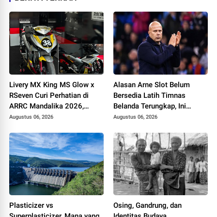
Livery MX King MS Glow x
Alasan Arne Slot Belum
RSeven Curi Perhatian di
Bersedia Latih Timnas
ARRC Mandalika 2026,
Belanda Terungkap, Ini
Wawan Wello Siap Bertarung
Pertimbangannya
Augustus 06, 2026
Augustus 06, 2026
Plasticizer vs
Osing, Gandrung, dan
Superplasticizer, Mana yang
Identitas Budaya