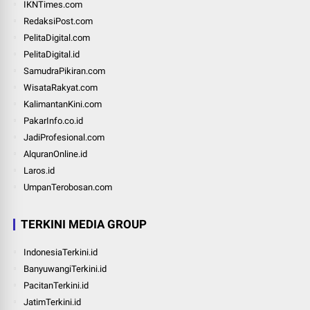
IKNTimes.com
RedaksiPost.com
PelitaDigital.com
PelitaDigital.id
SamudraPikiran.com
WisataRakyat.com
KalimantanKini.com
PakarInfo.co.id
JadiProfesional.com
AlquranOnline.id
Laros.id
UmpanTerobosan.com
TERKINI MEDIA GROUP
IndonesiaTerkini.id
BanyuwangiTerkini.id
PacitanTerkini.id
JatimTerkini.id