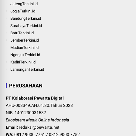
JatengTerkini.id
JogjaTerkini.id
BandungTerkini.id
SurabayaTerkini.id
BatuTerkini.id
JemberTerkini.id
MadiunTerkini.id
NganjukTerkini.id
KediriTerkini.id
LamonganTerkini.id
PERUSAHAAN
PT Kolaborasi Pewarta Digital
AHU-003349.AH.01.30.Tahun 2023
NIB: 1401230031537
Ekosistem Media Online Indonesia
Email:
redaksi@pewarta.net
WA:
0812 9000 7751
/
0812 9000 7752