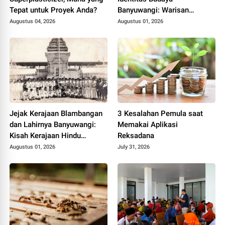
Tepat untuk Proyek Anda?
Banyuwangi: Warisan
Blambangan yang Tetap
Augustus 04, 2026
Augustus 01, 2026
Hidup
Jejak Kerajaan Blambangan
3 Kesalahan Pemula saat
dan Lahirnya Banyuwangi:
Memakai Aplikasi
Kisah Kerajaan Hindu
Reksadana
Terakhir di Tanah Jawa
Augustus 01, 2026
July 31, 2026