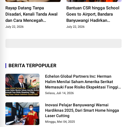
Rayap Datang Tanpa
Bantuan CSR hingga School
Disadari, Kenali Tanda Awal
Goes to Airport, Bandara
dan Cara Mencegah
Banyuwangi Hadirkan
Kerusakan Sebelum
Keceriaan Hari Anak
July 22, 2026
July 22, 2026
Terlambat
Nasional 2026
BERITA TERPOPULER
Echelon Global Partners Inc: Herman
Halim Menilai Saham Amerika Serikat
Memasuki Fase Risiko Ekspektasi Tinggi,
Rating Pasar Saham Indonesia Direvisi
Selasa, Juli 14, 2026
Naik
Inovasi Pelajar Banyuwangi Warnai
Hardiknas 2025, Dari Smart Home hingga
Laser Cutting
Minggu, Mei 04, 2025