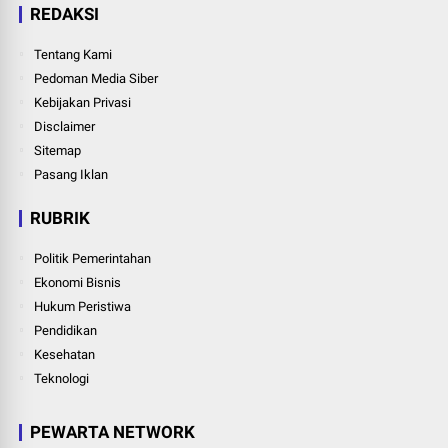
REDAKSI
Tentang Kami
Pedoman Media Siber
Kebijakan Privasi
Disclaimer
Sitemap
Pasang Iklan
RUBRIK
Politik Pemerintahan
Ekonomi Bisnis
Hukum Peristiwa
Pendidikan
Kesehatan
Teknologi
PEWARTA NETWORK