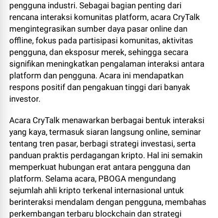
pengguna industri. Sebagai bagian penting dari
rencana interaksi komunitas platform, acara CryTalk
mengintegrasikan sumber daya pasar online dan
offline, fokus pada partisipasi komunitas, aktivitas
pengguna, dan eksposur merek, sehingga secara
signifikan meningkatkan pengalaman interaksi antara
platform dan pengguna. Acara ini mendapatkan
respons positif dan pengakuan tinggi dari banyak
investor.
Acara CryTalk menawarkan berbagai bentuk interaksi
yang kaya, termasuk siaran langsung online, seminar
tentang tren pasar, berbagi strategi investasi, serta
panduan praktis perdagangan kripto. Hal ini semakin
memperkuat hubungan erat antara pengguna dan
platform. Selama acara, PBOGA mengundang
sejumlah ahli kripto terkenal internasional untuk
berinteraksi mendalam dengan pengguna, membahas
perkembangan terbaru blockchain dan strategi