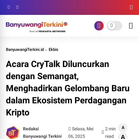
BanyuwangiTerkini.id
Ekbis
Acara CryTalk Diluncurkan
dengan Semangat,
Menghadirkan Gelombang Baru
dalam Ekosistem Perdagangan
Kripto
A
Redaksi
Selasa, Mei
2 min
Banyuwangi Terkini
06, 2025
read
A