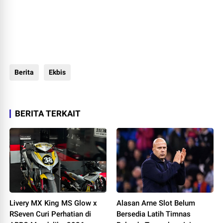
Berita
Ekbis
BERITA TERKAIT
Livery MX King MS Glow x
Alasan Arne Slot Belum
RSeven Curi Perhatian di
Bersedia Latih Timnas