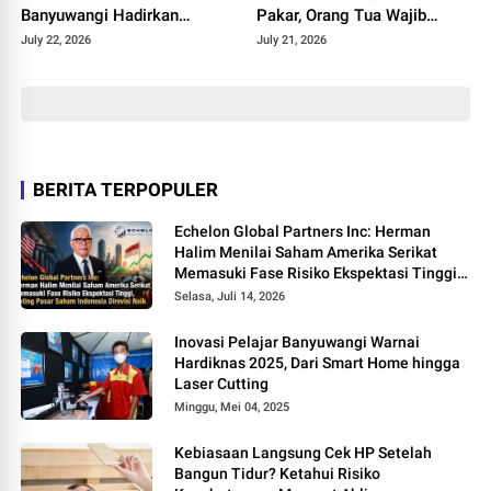
Banyuwangi Hadirkan
Pakar, Orang Tua Wajib
Keceriaan Hari Anak
Terapkan 3 Langkah Ini
July 22, 2026
July 21, 2026
Nasional 2026
BERITA TERPOPULER
Echelon Global Partners Inc: Herman
Halim Menilai Saham Amerika Serikat
Memasuki Fase Risiko Ekspektasi Tinggi,
Rating Pasar Saham Indonesia Direvisi
Selasa, Juli 14, 2026
Naik
Inovasi Pelajar Banyuwangi Warnai
Hardiknas 2025, Dari Smart Home hingga
Laser Cutting
Minggu, Mei 04, 2025
Kebiasaan Langsung Cek HP Setelah
Bangun Tidur? Ketahui Risiko