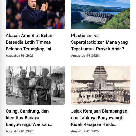
Alasan Arne Slot Belum
Plasticizer vs
Bersedia Latih Timnas
Superplasticizer, Mana yang
Belanda Terungkap, Ini
Tepat untuk Proyek Anda?
Pertimbangannya
Augustus 06, 2026
Augustus 04, 2026
Osing, Gandrung, dan
Jejak Kerajaan Blambangan
Identitas Budaya
dan Lahirnya Banyuwangi:
Banyuwangi: Warisan
Kisah Kerajaan Hindu
Blambangan yang Tetap
Terakhir di Tanah Jawa
Augustus 01, 2026
Augustus 01, 2026