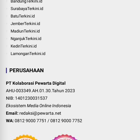
BandungTerkini.id
SurabayaTerkini.id
BatuTerkini.id
JemberTerkini.id
MadiunTerkini.id
NganjukTerkini.id
KediriTerkini.id
LamonganTerkini.id
PERUSAHAAN
PT Kolaborasi Pewarta Digital
AHU-003349.AH.01.30.Tahun 2023
NIB: 1401230031537
Ekosistem Media Online Indonesia
Email:
redaksi@pewarta.net
WA:
0812 9000 7751
/
0812 9000 7752