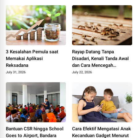
Hidup
3 Kesalahan Pemula saat
Rayap Datang Tanpa
Memakai Aplikasi
Disadari, Kenali Tanda Awal
Reksadana
dan Cara Mencegah
Kerusakan Sebelum
July 31, 2026
July 22, 2026
Terlambat
Bantuan CSR hingga School
Cara Efektif Mengatasi Anak
Goes to Airport, Bandara
Kecanduan Gadget Menurut