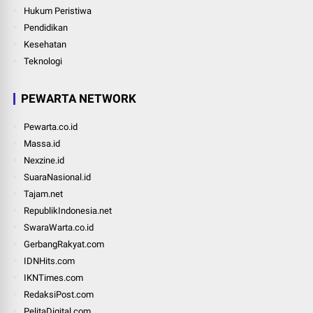
Hukum Peristiwa
Pendidikan
Kesehatan
Teknologi
PEWARTA NETWORK
Pewarta.co.id
Massa.id
Nexzine.id
SuaraNasional.id
Tajam.net
RepublikIndonesia.net
SwaraWarta.co.id
GerbangRakyat.com
IDNHits.com
IKNTimes.com
RedaksiPost.com
PelitaDigital.com