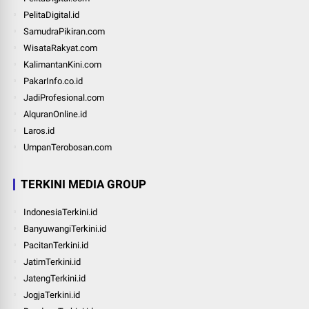
PelitaDigital.id
SamudraPikiran.com
WisataRakyat.com
KalimantanKini.com
PakarInfo.co.id
JadiProfesional.com
AlquranOnline.id
Laros.id
UmpanTerobosan.com
TERKINI MEDIA GROUP
IndonesiaTerkini.id
BanyuwangiTerkini.id
PacitanTerkini.id
JatimTerkini.id
JatengTerkini.id
JogjaTerkini.id